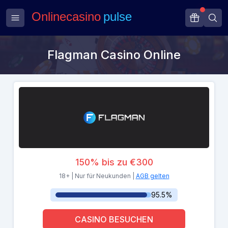
Flagman Casino Online
150% bis zu €300
18+ | Nur für Neukunden |
AGB gelten
95.5%
CASINO BESUCHEN