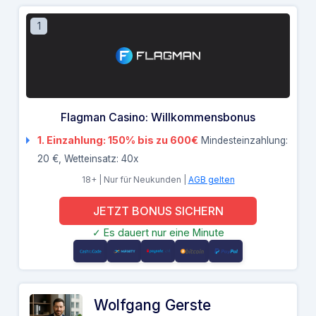
1
Flagman Casino: Willkommensbonus
1. Einzahlung: 150% bis zu 600€
Mindesteinzahlung:
20 €, Wetteinsatz: 40x
18+ | Nur für Neukunden |
AGB gelten
JETZT BONUS SICHERN
✓ Es dauert nur eine Minute
Wolfgang Gerste