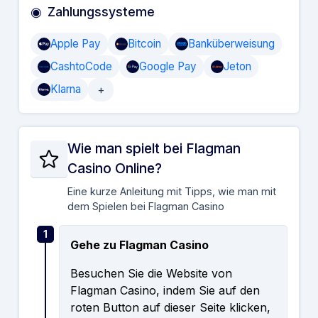
Zahlungssysteme
Apple Pay
Bitcoin
Banküberweisung
CashtoCode
Google Pay
Jeton
Klarna
Wie man spielt bei Flagman
Casino Online?
Eine kurze Anleitung mit Tipps, wie man mit
dem Spielen bei Flagman Casino
Gehe zu Flagman Casino
Besuchen Sie die Website von
Flagman Casino, indem Sie auf den
roten Button auf dieser Seite klicken,