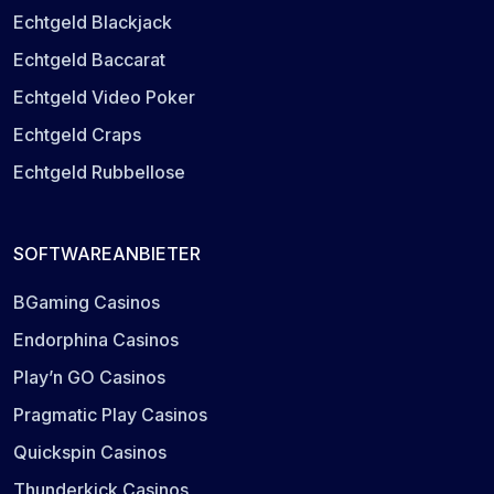
Echtgeld Blackjack
Echtgeld Baccarat
Echtgeld Video Poker
Echtgeld Craps
Echtgeld Rubbellose
SOFTWAREANBIETER
BGaming Casinos
Endorphina Casinos
Play’n GO Casinos
Pragmatic Play Casinos
Quickspin Casinos
Thunderkick Casinos