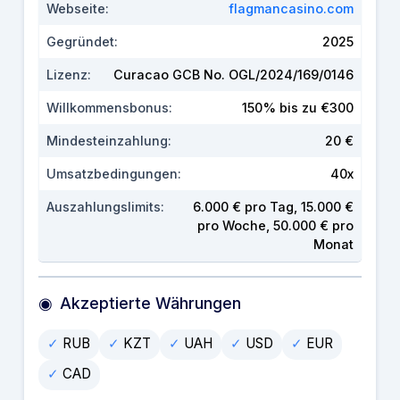
Webseite:
flagmancasino.com
Gegründet:
2025
Lizenz:
Curacao GCB No. OGL/2024/169/0146
Willkommensbonus:
150% bis zu €300
Mindesteinzahlung:
20 €
Umsatzbedingungen:
40x
Auszahlungslimits:
6.000 € pro Tag, 15.000 €
pro Woche, 50.000 € pro
Monat
Akzeptierte Währungen
RUB
KZT
UAH
USD
EUR
CAD