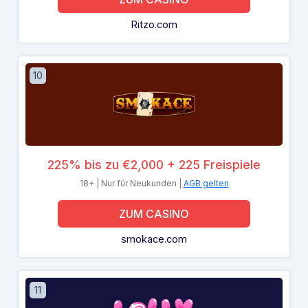
Ritzo.com
10
225% bis zu €2,000 + 225 Freispiele
18+ | Nur für Neukunden |
AGB gelten
ZUM CASINO
smokace.com
11