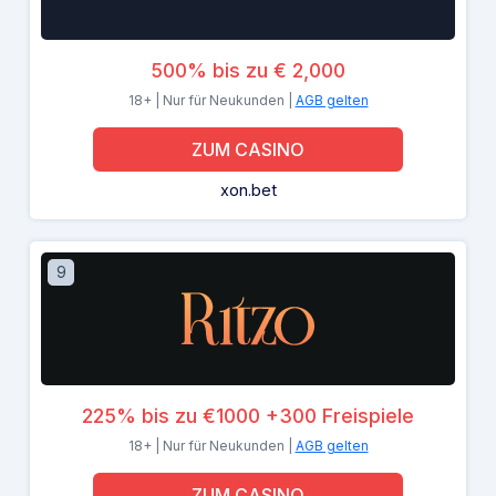
500% bis zu € 2,000
18+ | Nur für Neukunden |
AGB gelten
ZUM CASINO
xon.bet
9
225% bis zu €1000 +300 Freispiele
18+ | Nur für Neukunden |
AGB gelten
ZUM CASINO