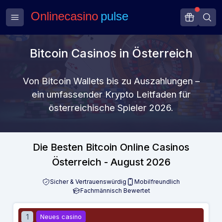
Bitcoin Casinos in Österreich
Von Bitcoin Wallets bis zu Auszahlungen –
ein umfassender Krypto Leitfaden für
österreichische Spieler 2026.
Die Besten Bitcoin Online Casinos
Österreich - August 2026
Sicher & Vertrauenswürdig
Mobilfreundlich
Fachmännisch Bewertet
1
Neues casino