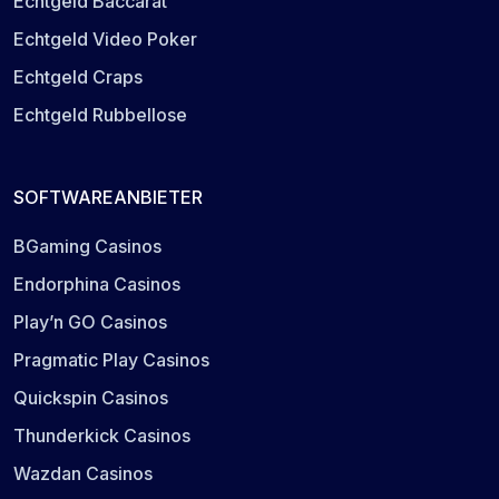
Echtgeld Baccarat
Echtgeld Video Poker
Echtgeld Craps
Echtgeld Rubbellose
SOFTWAREANBIETER
BGaming Casinos
Endorphina Casinos
Play’n GO Casinos
Pragmatic Play Casinos
Quickspin Casinos
Thunderkick Casinos
Wazdan Casinos