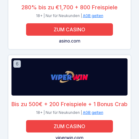
280% bis zu €1,700 + 800 Freispiele
18+ | Nur für Neukunden |
AGB gelten
ZUM CASINO
asino.com
6
Bis zu 500€ + 200 Freispiele + 1 Bonus Crab
18+ | Nur für Neukunden |
AGB gelten
ZUM CASINO
viperwin.com