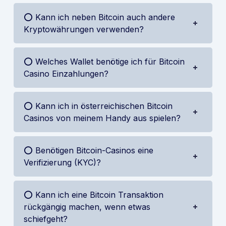
⭕ Kann ich neben Bitcoin auch andere
Kryptowährungen verwenden?
⭕ Welches Wallet benötige ich für Bitcoin
Casino Einzahlungen?
⭕ Kann ich in österreichischen Bitcoin
Casinos von meinem Handy aus spielen?
⭕ Benötigen Bitcoin-Casinos eine
Verifizierung (KYC)?
⭕ Kann ich eine Bitcoin Transaktion
rückgängig machen, wenn etwas
schiefgeht?