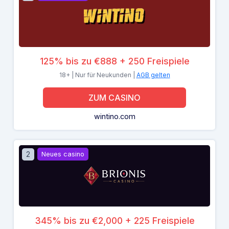
125% bis zu €888 + 250 Freispiele
18+ | Nur für Neukunden |
AGB gelten
ZUM CASINO
wintino.com
2
Neues casino
345% bis zu €2,000 + 225 Freispiele