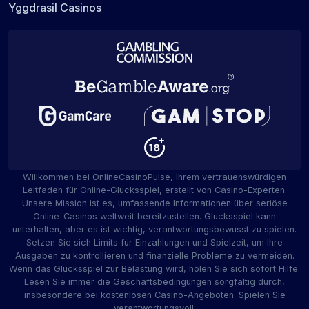
Yggdrasil Casinos