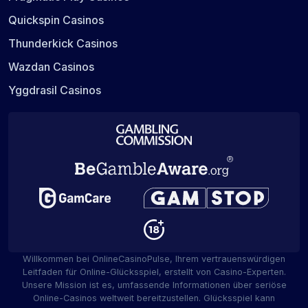
Quickspin Casinos
Thunderkick Casinos
Wazdan Casinos
Yggdrasil Casinos