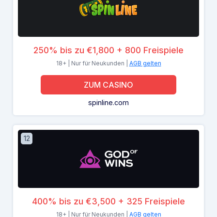
250% bis zu €1,800 + 800 Freispiele
18+ | Nur für Neukunden |
AGB gelten
ZUM CASINO
spinline.com
12
400% bis zu €3,500 + 325 Freispiele
18+ | Nur für Neukunden |
AGB gelten