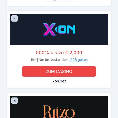
7
500% bis zu € 2,000
18+ | Nur für Neukunden |
AGB gelten
ZUM CASINO
xon.bet
8