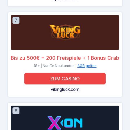
7
Bis zu 500€ + 200 Freispiele + 1 Bonus Crab
18+ | Nur für Neukunden |
AGB gelten
ZUM CASINO
vikingluck.com
8