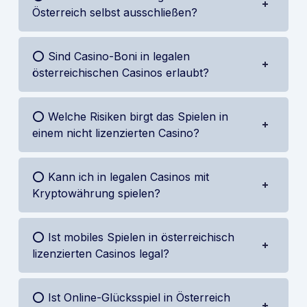
Österreich selbst ausschließen?
⭕ Sind Casino-Boni in legalen
österreichischen Casinos erlaubt?
⭕ Welche Risiken birgt das Spielen in
einem nicht lizenzierten Casino?
⭕ Kann ich in legalen Casinos mit
Kryptowährung spielen?
⭕ Ist mobiles Spielen in österreichisch
lizenzierten Casinos legal?
⭕ Ist Online-Glücksspiel in Österreich