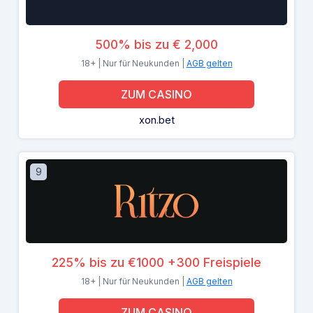
500% bis zu € 2,000
18+ | Nur für Neukunden |
AGB gelten
ZUM CASINO
xon.bet
9
225% bis zu €1000 +300 Freispiele
18+ | Nur für Neukunden |
AGB gelten
ZUM CASINO