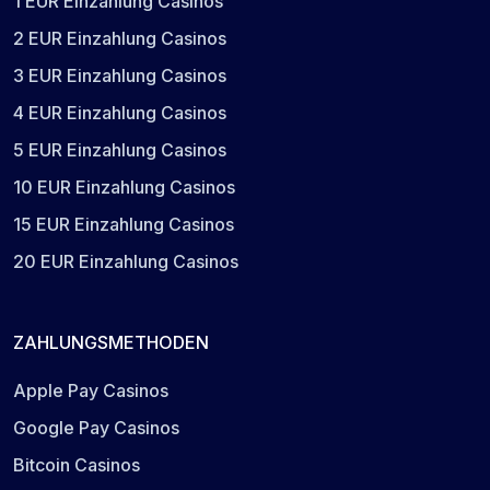
1 EUR Einzahlung Casinos
2 EUR Einzahlung Casinos
3 EUR Einzahlung Casinos
4 EUR Einzahlung Casinos
5 EUR Einzahlung Casinos
10 EUR Einzahlung Casinos
15 EUR Einzahlung Casinos
20 EUR Einzahlung Casinos
ZAHLUNGSMETHODEN
Apple Pay Casinos
Google Pay Casinos
Bitcoin Casinos