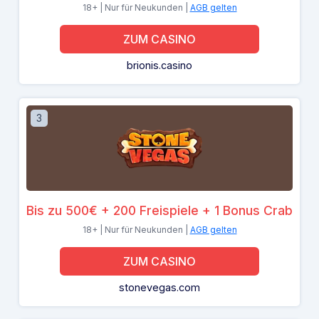
18+ | Nur für Neukunden |
AGB gelten
ZUM CASINO
brionis.casino
3
Bis zu 500€ + 200 Freispiele + 1 Bonus Crab
18+ | Nur für Neukunden |
AGB gelten
ZUM CASINO
stonevegas.com