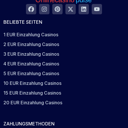
BELIEBTE SEITEN
1 EUR Einzahlung Casinos
2 EUR Einzahlung Casinos
3 EUR Einzahlung Casinos
4 EUR Einzahlung Casinos
5 EUR Einzahlung Casinos
10 EUR Einzahlung Casinos
15 EUR Einzahlung Casinos
20 EUR Einzahlung Casinos
ZAHLUNGSMETHODEN