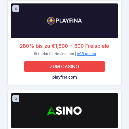
4
280% bis zu €1,800 + 800 Freispiele
18+ | Nur für Neukunden |
AGB gelten
ZUM CASINO
playfina.com
5