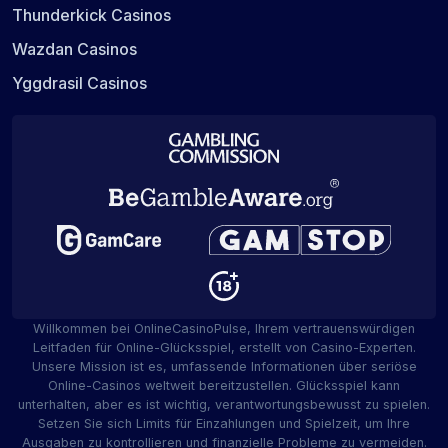
Thunderkick Casinos
Wazdan Casinos
Yggdrasil Casinos