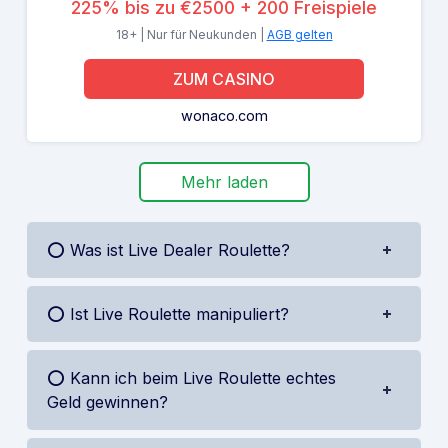
225% bis zu €2500 + 200 Freispiele
18+ | Nur für Neukunden |
AGB gelten
ZUM CASINO
wonaco.com
Mehr laden
⭕ Was ist Live Dealer Roulette?
⭕ Ist Live Roulette manipuliert?
⭕ Kann ich beim Live Roulette echtes
Geld gewinnen?