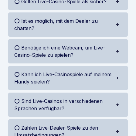
⭕ Gelten Live-Casino-Spiele als sicher?
⭕ Ist es möglich, mit dem Dealer zu
chatten?
⭕ Benötige ich eine Webcam, um Live-
Casino-Spiele zu spielen?
⭕ Kann ich Live-Casinospiele auf meinem
Handy spielen?
⭕ Sind Live-Casinos in verschiedenen
Sprachen verfügbar?
⭕ Zählen Live-Dealer-Spiele zu den
Umsatzbedingungen?