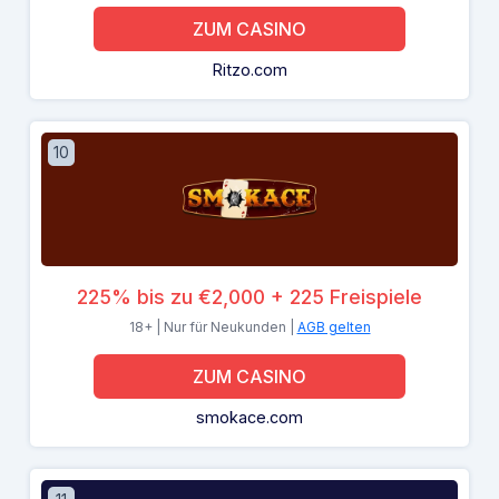
ZUM CASINO
Ritzo.com
10
225% bis zu €2,000 + 225 Freispiele
18+ | Nur für Neukunden |
AGB gelten
ZUM CASINO
smokace.com