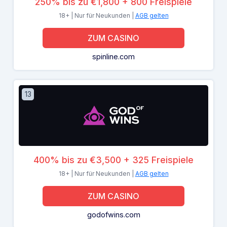
250% bis zu €1,800 + 800 Freispiele
18+ | Nur für Neukunden |
AGB gelten
ZUM CASINO
spinline.com
13
400% bis zu €3,500 + 325 Freispiele
18+ | Nur für Neukunden |
AGB gelten
ZUM CASINO
godofwins.com