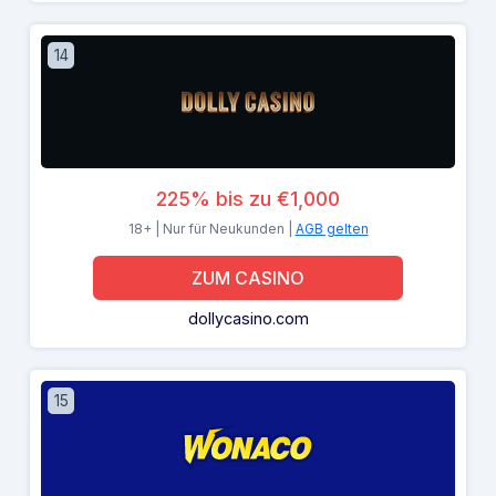
14
225% bis zu €1,000
18+ | Nur für Neukunden |
AGB gelten
ZUM CASINO
dollycasino.com
15