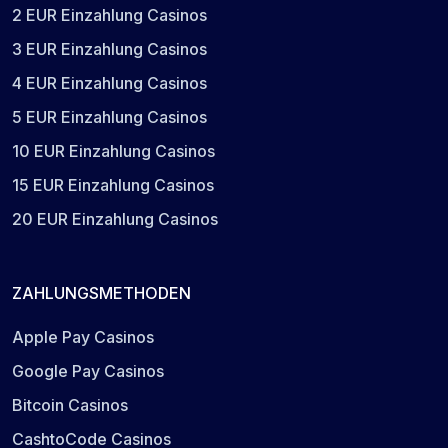
2 EUR Einzahlung Casinos
3 EUR Einzahlung Casinos
4 EUR Einzahlung Casinos
5 EUR Einzahlung Casinos
10 EUR Einzahlung Casinos
15 EUR Einzahlung Casinos
20 EUR Einzahlung Casinos
ZAHLUNGSMETHODEN
Apple Pay Casinos
Google Pay Casinos
Bitcoin Casinos
CashtoCode Casinos