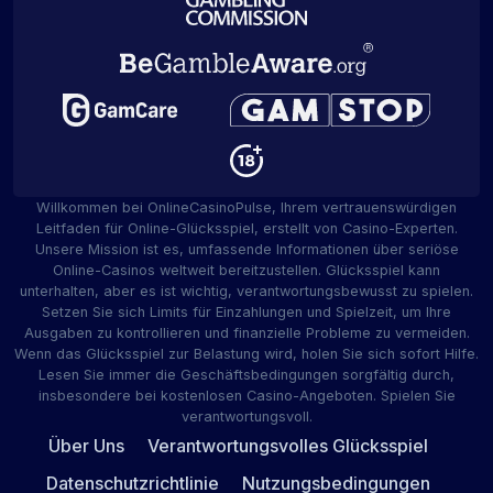
Über Uns
Verantwortungsvolles Glücksspiel
Datenschutzrichtlinie
Nutzungsbedingungen