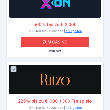
500% bis zu € 2,000
18+ | Nur für Neukunden |
AGB gelten
ZUM CASINO
xon.bet
9
225% bis zu €1000 +300 Freispiele
18+ | Nur für Neukunden |
AGB gelten