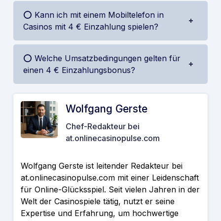
⭕ Kann ich mit einem Mobiltelefon in
Casinos mit 4 € Einzahlung spielen?
⭕ Welche Umsatzbedingungen gelten für
einen 4 € Einzahlungsbonus?
Wolfgang Gerste
Chef-Redakteur bei
at.onlinecasinopulse.com
Wolfgang Gerste ist leitender Redakteur bei
at.onlinecasinopulse.com mit einer Leidenschaft
für Online-Glücksspiel. Seit vielen Jahren in der
Welt der Casinospiele tätig, nutzt er seine
Expertise und Erfahrung, um hochwertige