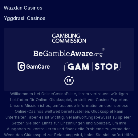
Wazdan Casinos
Yggdrasil Casinos