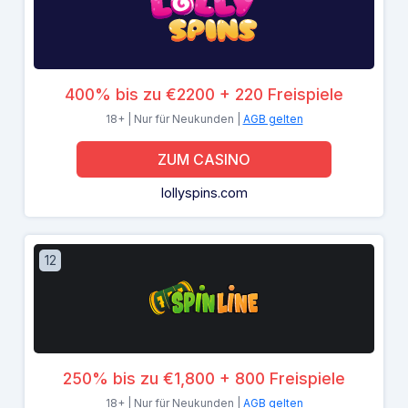
400% bis zu €2200 + 220 Freispiele
18+ | Nur für Neukunden |
AGB gelten
ZUM CASINO
lollyspins.com
12
250% bis zu €1,800 + 800 Freispiele
18+ | Nur für Neukunden |
AGB gelten