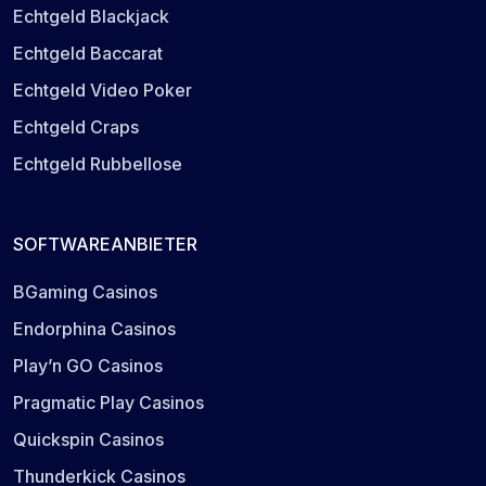
Echtgeld Blackjack
Echtgeld Baccarat
Echtgeld Video Poker
Echtgeld Craps
Echtgeld Rubbellose
SOFTWAREANBIETER
BGaming Casinos
Endorphina Casinos
Play’n GO Casinos
Pragmatic Play Casinos
Quickspin Casinos
Thunderkick Casinos