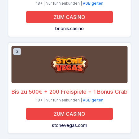
18+ | Nur für Neukunden |
AGB gelten
ZUM CASINO
brionis.casino
3
Bis zu 500€ + 200 Freispiele + 1 Bonus Crab
18+ | Nur für Neukunden |
AGB gelten
ZUM CASINO
stonevegas.com