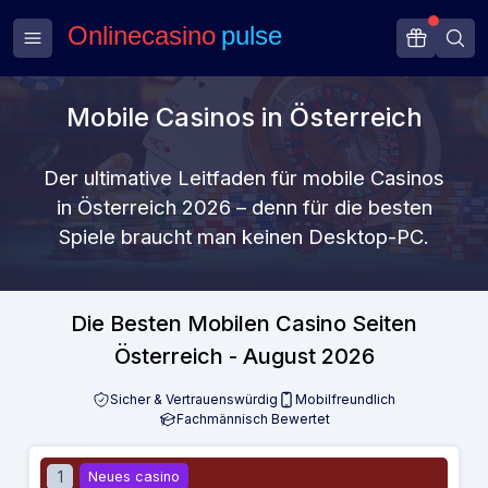
Mobile Casinos in Österreich
Der ultimative Leitfaden für mobile Casinos
in Österreich 2026 – denn für die besten
Spiele braucht man keinen Desktop-PC.
Die Besten Mobilen Casino Seiten
Österreich - August 2026
Sicher & Vertrauenswürdig
Mobilfreundlich
Fachmännisch Bewertet
1
Neues casino