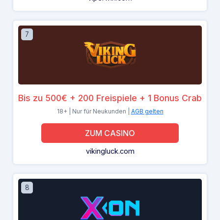
7
Bis zu 500€ + 200 Freispiele + 1 Bonus Crab
18+ | Nur für Neukunden |
AGB gelten
ZUM CASINO
vikingluck.com
8