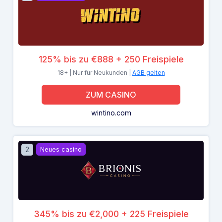
125% bis zu €888 + 250 Freispiele
18+ | Nur für Neukunden |
AGB gelten
ZUM CASINO
wintino.com
2
Neues casino
345% bis zu €2,000 + 225 Freispiele