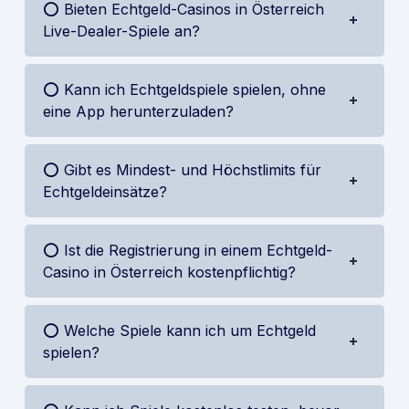
⭕ Bieten Echtgeld-Casinos in Österreich
Live-Dealer-Spiele an?
⭕ Kann ich Echtgeldspiele spielen, ohne
eine App herunterzuladen?
⭕ Gibt es Mindest- und Höchstlimits für
Echtgeldeinsätze?
⭕ Ist die Registrierung in einem Echtgeld-
Casino in Österreich kostenpflichtig?
⭕ Welche Spiele kann ich um Echtgeld
spielen?