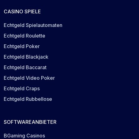
CASINO SPIELE
Echtgeld Spielautomaten
Echtgeld Roulette
Echtgeld Poker
Echtgeld Blackjack
Echtgeld Baccarat
Echtgeld Video Poker
Echtgeld Craps
Echtgeld Rubbellose
SOFTWAREANBIETER
BGaming Casinos