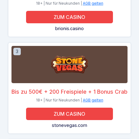
18+ | Nur für Neukunden |
AGB gelten
ZUM CASINO
brionis.casino
3
Bis zu 500€ + 200 Freispiele + 1 Bonus Crab
18+ | Nur für Neukunden |
AGB gelten
ZUM CASINO
stonevegas.com