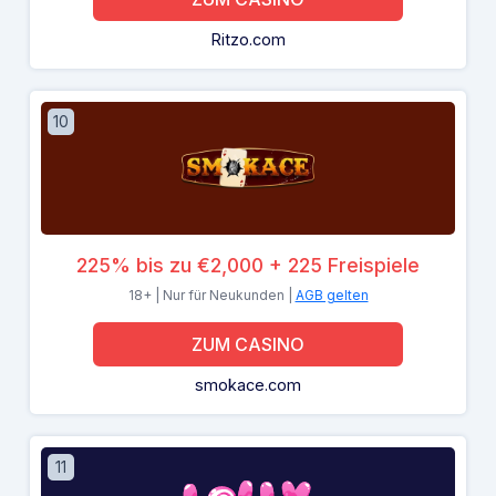
Ritzo.com
10
225% bis zu €2,000 + 225 Freispiele
18+ | Nur für Neukunden |
AGB gelten
ZUM CASINO
smokace.com
11