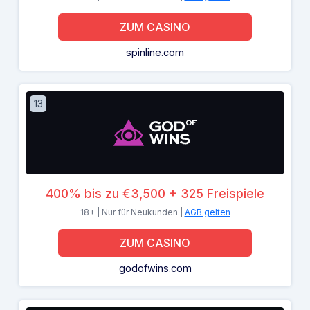
ZUM CASINO
spinline.com
13
400% bis zu €3,500 + 325 Freispiele
18+ | Nur für Neukunden |
AGB gelten
ZUM CASINO
godofwins.com