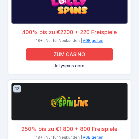
400% bis zu €2200 + 220 Freispiele
18+ | Nur für Neukunden |
AGB gelten
ZUM CASINO
lollyspins.com
12
250% bis zu €1,800 + 800 Freispiele
18+ | Nur für Neukunden |
AGB gelten