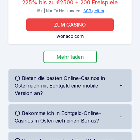
225% bis zu €2500 + 200 Freispiele
18+ | Nur für Neukunden |
AGB gelten
ZUM CASINO
wonaco.com
Mehr laden
⭕ Bieten die besten Online-Casinos in
Österreich mit Echtgeld eine mobile
Version an?
⭕ Bekomme ich in Echtgeld-Online-
Casinos in Österreich einen Bonus?