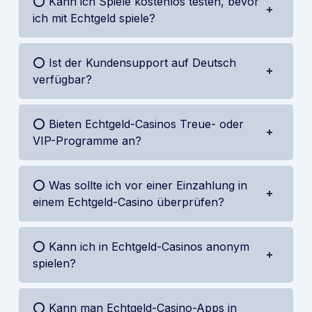
⭕ Kann ich Spiele kostenlos testen, bevor
ich mit Echtgeld spiele?
⭕ Ist der Kundensupport auf Deutsch
verfügbar?
⭕ Bieten Echtgeld-Casinos Treue- oder
VIP-Programme an?
⭕ Was sollte ich vor einer Einzahlung in
einem Echtgeld-Casino überprüfen?
⭕ Kann ich in Echtgeld-Casinos anonym
spielen?
⭕ Kann man Echtgeld-Casino-Apps in