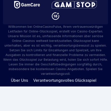
Über Uns
Verantwortungsvolles Glücksspiel
Datenschutzrichtlinie
Nutzungsbedingungen
Sitemap
DMCA
PROTECTED
©
OnlineCasinoPulse
, 2026. Alle Rechte vorbehalten.