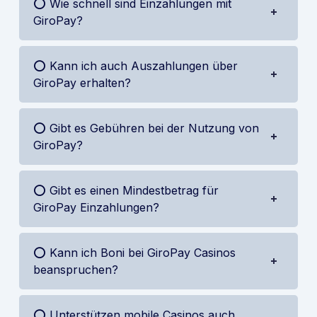
⭕ Wie schnell sind Einzahlungen mit
GiroPay?
⭕ Kann ich auch Auszahlungen über
GiroPay erhalten?
⭕ Gibt es Gebühren bei der Nutzung von
GiroPay?
⭕ Gibt es einen Mindestbetrag für
GiroPay Einzahlungen?
⭕ Kann ich Boni bei GiroPay Casinos
beanspruchen?
⭕ Unterstützen mobile Casinos auch