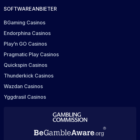
SOFTWAREANBIETER
BGaming Casinos
Endorphina Casinos
Play’n GO Casinos
Pragmatic Play Casinos
Quickspin Casinos
Thunderkick Casinos
Wazdan Casinos
Yggdrasil Casinos