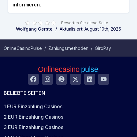
informieren.
Bewerten Sie diese Seite
Wolfgang Gerste
Aktualisiert: August 10th, 2025
OnlineCasinoPulse
Zahlungsmethoden
GiroPay
BELIEBTE SEITEN
1 EUR Einzahlung Casinos
2 EUR Einzahlung Casinos
3 EUR Einzahlung Casinos