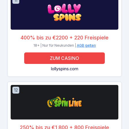
11
400% bis zu €2200 + 220 Freispiele
18+ | Nur für Neukunden |
AGB gelten
ZUM CASINO
lollyspins.com
12
250% bis zu €1,800 + 800 Freispiele