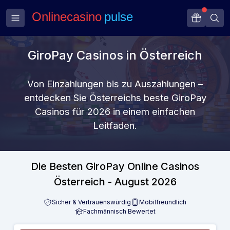
GiroPay Casinos in Österreich
Von Einzahlungen bis zu Auszahlungen –
entdecken Sie Österreichs beste GiroPay
Casinos für 2026 in einem einfachen
Leitfaden.
Die Besten GiroPay Online Casinos
Österreich - August 2026
Sicher & Vertrauenswürdig
Mobilfreundlich
Fachmännisch Bewertet