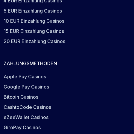
4 EUR Einzahlung Casinos
5 EUR Einzahlung Casinos
10 EUR Einzahlung Casinos
15 EUR Einzahlung Casinos
20 EUR Einzahlung Casinos
ZAHLUNGSMETHODEN
Apple Pay Casinos
Google Pay Casinos
Bitcoin Casinos
CashtoCode Casinos
eZeeWallet Casinos
GiroPay Casinos