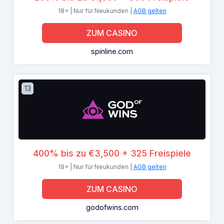
18+ | Nur für Neukunden |
AGB gelten
ZUM CASINO
spinline.com
13
400% bis zu €3,500 + 325 Freispiele
18+ | Nur für Neukunden |
AGB gelten
ZUM CASINO
godofwins.com