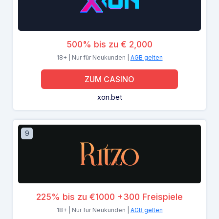
500% bis zu € 2,000
18+ | Nur für Neukunden |
AGB gelten
ZUM CASINO
xon.bet
9
225% bis zu €1000 +300 Freispiele
18+ | Nur für Neukunden |
AGB gelten