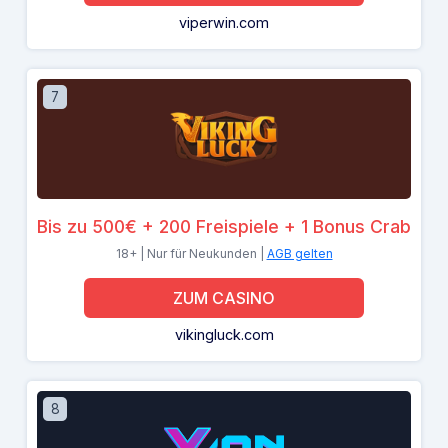
viperwin.com
7
Bis zu 500€ + 200 Freispiele + 1 Bonus Crab
18+ | Nur für Neukunden |
AGB gelten
ZUM CASINO
vikingluck.com
8