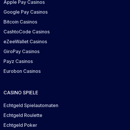
Apple Pay Casinos
Google Pay Casinos
Bitcoin Casinos
CashtoCode Casinos
eZeeWallet Casinos
GiroPay Casinos
Payz Casinos
Eurobon Casinos
CASINO SPIELE
Echtgeld Spielautomaten
Echtgeld Roulette
Echtgeld Poker