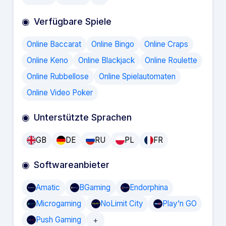
Verfügbare Spiele
Online Baccarat
Online Bingo
Online Craps
Online Keno
Online Blackjack
Online Roulette
Online Rubbellose
Online Spielautomaten
Online Video Poker
Unterstützte Sprachen
GB
DE
RU
PL
FR
Softwareanbieter
Amatic
BGaming
Endorphina
Microgaming
NoLimit City
Play’n GO
Push Gaming