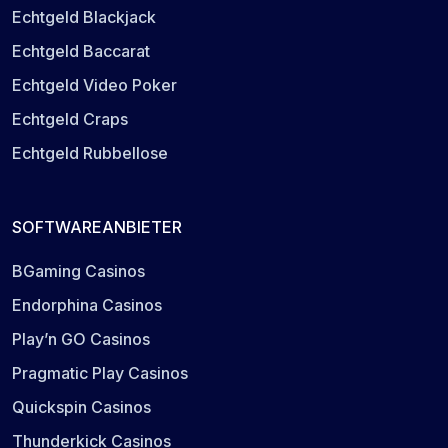
Echtgeld Blackjack
Echtgeld Baccarat
Echtgeld Video Poker
Echtgeld Craps
Echtgeld Rubbellose
SOFTWAREANBIETER
BGaming Casinos
Endorphina Casinos
Play’n GO Casinos
Pragmatic Play Casinos
Quickspin Casinos
Thunderkick Casinos