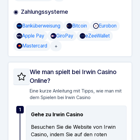
Zahlungssysteme
Banküberweisung
Bitcoin
Eurobon
Apple Pay
GiroPay
eZeeWallet
Mastercard
Wie man spielt bei Irwin Casino
Online?
Eine kurze Anleitung mit Tipps, wie man mit
dem Spielen bei Irwin Casino
Gehe zu Irwin Casino
Besuchen Sie die Website von Irwin
Casino, indem Sie auf den roten