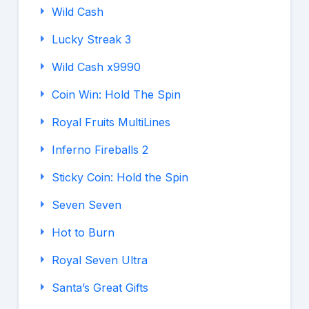
Wild Cash
Lucky Streak 3
Wild Cash x9990
Coin Win: Hold The Spin
Royal Fruits MultiLines
Inferno Fireballs 2
Sticky Coin: Hold the Spin
Seven Seven
Hot to Burn
Royal Seven Ultra
Santa’s Great Gifts