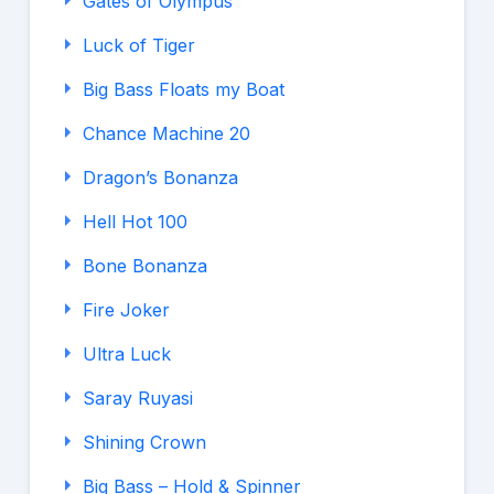
Gates of Olympus
Luck of Tiger
Big Bass Floats my Boat
Chance Machine 20
Dragon’s Bonanza
Hell Hot 100
Bone Bonanza
Fire Joker
Ultra Luck
Saray Ruyasi
Shining Crown
Big Bass – Hold & Spinner