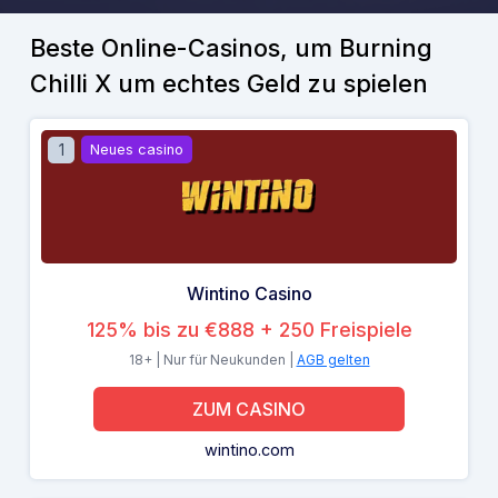
Beste Online-Casinos, um Burning
Chilli X um echtes Geld zu spielen
1
Neues casino
Wintino Casino
125% bis zu €888 + 250 Freispiele
18+ | Nur für Neukunden |
AGB gelten
ZUM CASINO
wintino.com