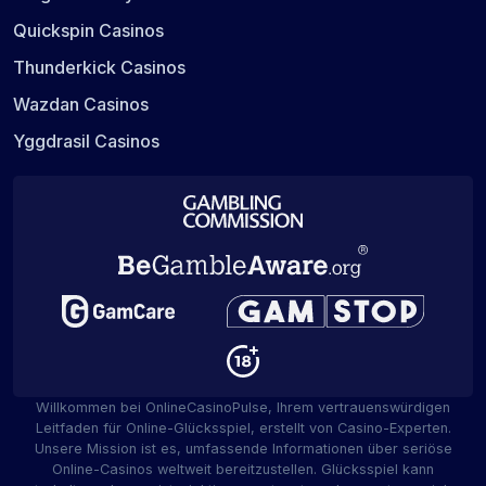
Quickspin Casinos
Thunderkick Casinos
Wazdan Casinos
Yggdrasil Casinos