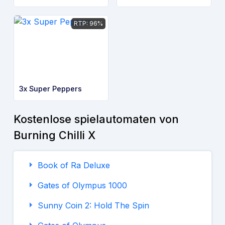
RTP: 96%
3x Super Peppers
Kostenlose spielautomaten von
Burning Chilli X
Book of Ra Deluxe
Gates of Olympus 1000
Sunny Coin 2: Hold The Spin