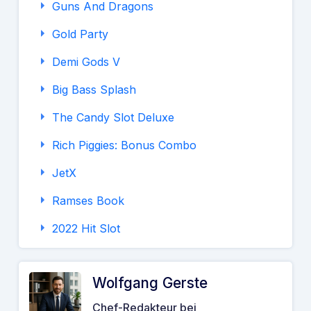
Guns And Dragons
Gold Party
Demi Gods V
Big Bass Splash
The Candy Slot Deluxe
Rich Piggies: Bonus Combo
JetX
Ramses Book
2022 Hit Slot
Wolfgang Gerste
Chef-Redakteur bei