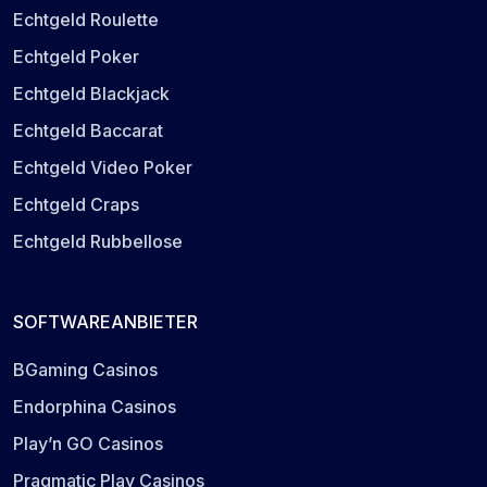
Echtgeld Roulette
Echtgeld Poker
Echtgeld Blackjack
Echtgeld Baccarat
Echtgeld Video Poker
Echtgeld Craps
Echtgeld Rubbellose
SOFTWAREANBIETER
BGaming Casinos
Endorphina Casinos
Play’n GO Casinos
Pragmatic Play Casinos