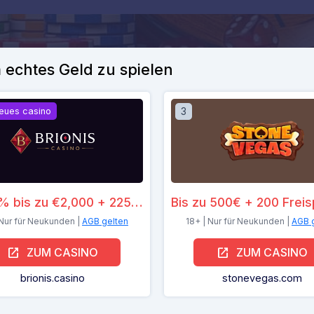
 echtes Geld zu spielen
eues casino
3
 bis zu €2,000 + 225
Bis zu 500€ + 200 Freis
Freispiele
1 Bonus Crab
 Nur für Neukunden |
AGB gelten
18+ | Nur für Neukunden |
AGB 
ZUM CASINO
ZUM CASINO
brionis.casino
stonevegas.com