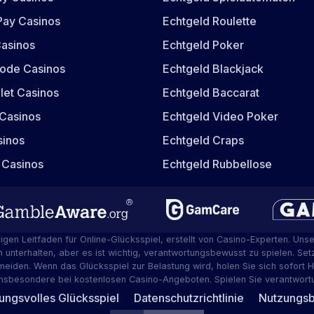
Pay Casinos
Echtgeld Roulette
Casinos
Echtgeld Poker
ode Casinos
Echtgeld Blackjack
let Casinos
Echtgeld Baccarat
Casinos
Echtgeld Video Poker
sinos
Echtgeld Craps
 Casinos
Echtgeld Rubbellose
ungsvolles Glücksspiel
Datenschutzrichtlinie
Nutzungs