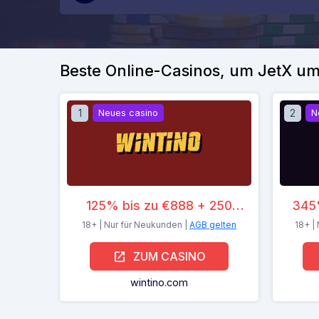
Beste Online-Casinos, um JetX um
1
Neues casino
2
N
125% bis zu €888 + 250
345%
Freispiele
18+ | Nur für Neukunden |
AGB gelten
18+ |
ZUM CASINO
wintino.com