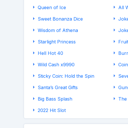
Queen of Ice
All 
Sweet Bonanza Dice
Jok
Wisdom of Athena
Joke
Starlight Princess
Frui
Hell Hot 40
Burn
Wild Cash x9990
Coin
Sticky Coin: Hold the Spin
Sev
Santa’s Great Gifts
Gun
Big Bass Splash
The 
2022 Hit Slot