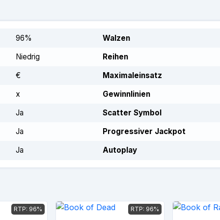
96%
Walzen
Niedrig
Reihen
€
Maximaleinsatz
x
Gewinnlinien
Ja
Scatter Symbol
Ja
Progressiver Jackpot
Ja
Autoplay
RTP: 96%
RTP: 96%