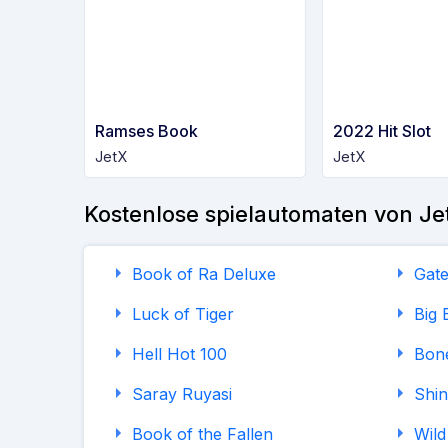
Ramses Book
2022 Hit Slot
JetX
JetX
Kostenlose spielautomaten von Je
Book of Ra Deluxe
Gate
Luck of Tiger
Big 
Hell Hot 100
Bon
Saray Ruyasi
Shi
Book of the Fallen
Wild