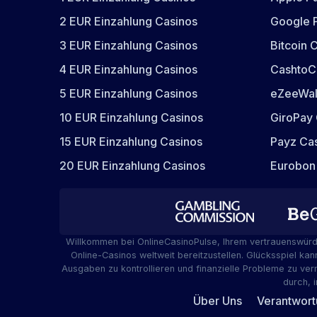
2 EUR Einzahlung Casinos
Google 
3 EUR Einzahlung Casinos
Bitcoin 
4 EUR Einzahlung Casinos
CashtoC
5 EUR Einzahlung Casinos
eZeeWal
10 EUR Einzahlung Casinos
GiroPay 
15 EUR Einzahlung Casinos
Payz Ca
20 EUR Einzahlung Casinos
Eurobon
Über Uns
Verantwort