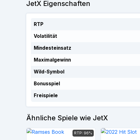
JetX Eigenschaften
RTP
Volatilität
Mindesteinsatz
Maximalgewinn
Wild-Symbol
Bonusspiel
Freispiele
Ähnliche Spiele wie JetX
RTP: 96%