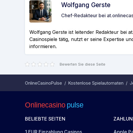
Wolfgang Gerste
Chef-Redakteur bei at.onlineca
Wolfgang Gerste ist leitender Redakteur bei at
Casinospiele tätig, nutzt er seine Expertise 
informieren.
Bewerten Sie diese Seite
OnlineCasinoPulse
Kostenlose Spielautomaten
J
BELIEBTE SEITEN
ZAHLU
1 EUR Einzahlung Casinos
Apple P