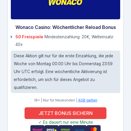
Wonaco Casino: Wöchentlicher Reload Bonus
50 Freispiele
Mindesteinzahlung: 20€, Wetteinsatz:
40x
Diese Aktion gilt nur für die erste Einzahlung, die jede
Woche von Montag 00:00 Uhr bis Donnerstag 23:59
Uhr UTC erfolgt. Eine wöchentliche Aktivierung ist
erforderlich, um sich für dieses Angebot zu
qualifizieren.
18+ | Nur für Neukunden |
AGB gelten
JETZT BONUS SICHERN
✓ Es dauert nur eine Minute