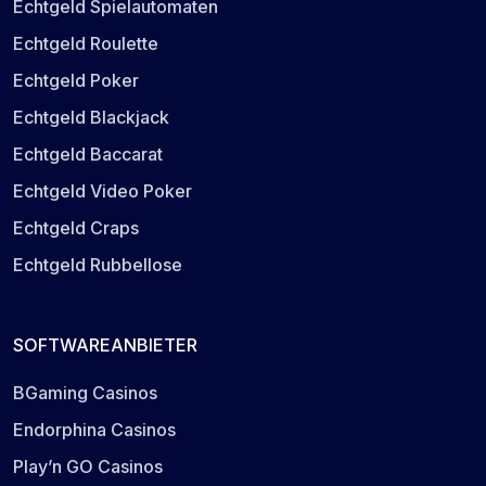
Echtgeld Spielautomaten
Echtgeld Roulette
Echtgeld Poker
Echtgeld Blackjack
Echtgeld Baccarat
Echtgeld Video Poker
Echtgeld Craps
Echtgeld Rubbellose
SOFTWAREANBIETER
BGaming Casinos
Endorphina Casinos
Play’n GO Casinos