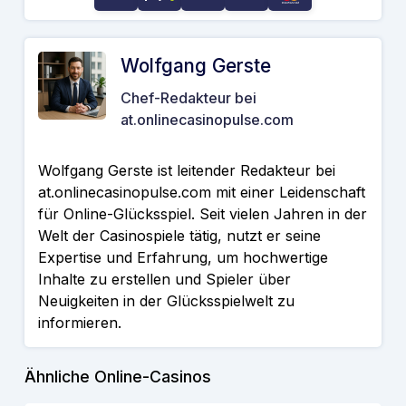
Wolfgang Gerste
Chef-Redakteur bei
at.onlinecasinopulse.com
Wolfgang Gerste ist leitender Redakteur bei
at.onlinecasinopulse.com mit einer Leidenschaft
für Online-Glücksspiel. Seit vielen Jahren in der
Welt der Casinospiele tätig, nutzt er seine
Expertise und Erfahrung, um hochwertige
Inhalte zu erstellen und Spieler über
Neuigkeiten in der Glücksspielwelt zu
informieren.
Ähnliche Online-Casinos