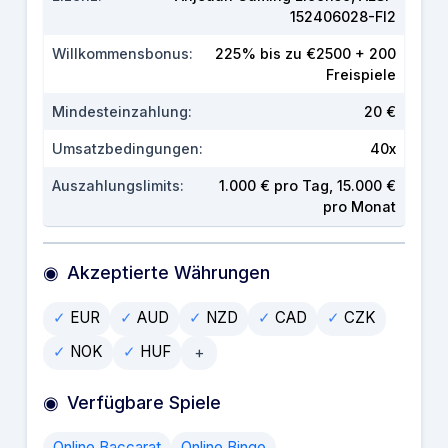
152406028-FI2
Willkommensbonus:
225% bis zu €2500 + 200
Freispiele
Mindesteinzahlung:
20 €
Umsatzbedingungen:
40x
Auszahlungslimits:
1.000 € pro Tag, 15.000 €
pro Monat
Akzeptierte Währungen
EUR
AUD
NZD
CAD
CZK
NOK
HUF
Verfügbare Spiele
Online Baccarat
Online Bingo