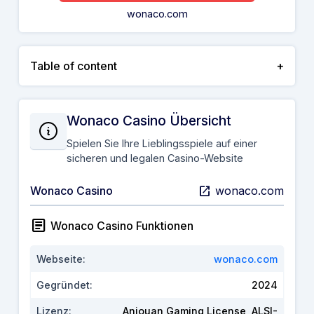
wonaco.com
Table of content
Wonaco Casino Übersicht
Spielen Sie Ihre Lieblingsspiele auf einer
sicheren und legalen Casino-Website
Wonaco Casino
wonaco.com
Wonaco Casino Funktionen
Webseite:
wonaco.com
Gegründet:
2024
Lizenz:
Anjouan Gaming License, ALSI-