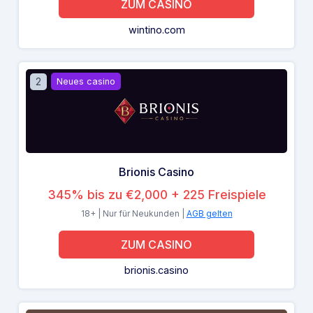
ZUM CASINO
wintino.com
2
Neues casino
Brionis Casino
345% bis zu €2,000 + 225 Freispiele
18+ | Nur für Neukunden |
AGB gelten
ZUM CASINO
brionis.casino