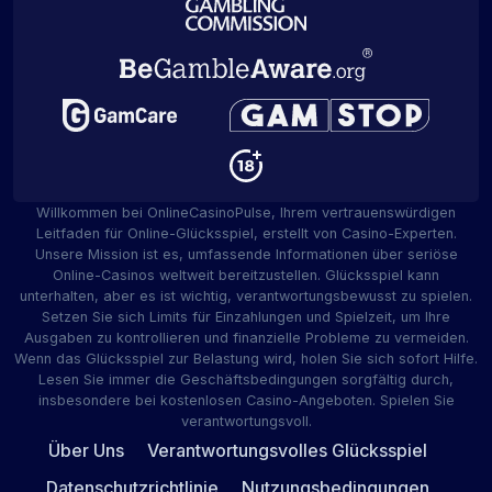
Über Uns
Verantwortungsvolles Glücksspiel
Datenschutzrichtlinie
Nutzungsbedingungen