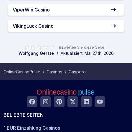
ViperWin Casino
VikingLuck Casino
Bewerten Sie diese Seite
Wolfgang Gerste
Aktualisiert: Mai 27th, 2026
OnlineCasinoPulse
Casinos
Caspero
BELIEBTE SEITEN
1 EUR Einzahlung Casinos