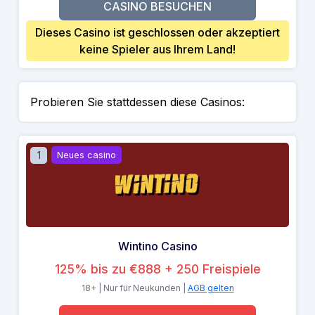
CASINO BESUCHEN
Dieses Casino ist geschlossen oder akzeptiert
keine Spieler aus Ihrem Land!
Probieren Sie stattdessen diese Casinos:
1
Neues casino
Wintino Casino
125% bis zu €888 + 250 Freispiele
18+ | Nur für Neukunden |
AGB gelten