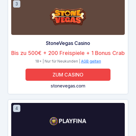
3
StoneVegas Casino
Bis zu 500€ + 200 Freispiele + 1 Bonus Crab
18+ | Nur für Neukunden |
AGB gelten
ZUM CASINO
stonevegas.com
4