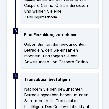
Caspero Casino. Öffnen Sie diesen
und wählen Sie eine
Zahlungsmethode.
Eine Einzahlung vornehmen
Geben Sie nun den gewünschten
Betrag ein, den Sie einzahlen
möchten, und folgen Sie den
Anweisungen von Caspero Casino.
Transaktion bestätigen
Nachdem Sie den gewünschten
Betrag eingegeben haben, müssen
Sie nur noch die Transaktion
bestätigen. Das Geld wird direkt auf