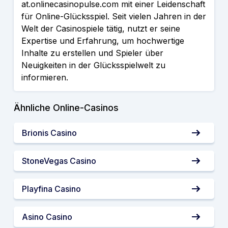
at.onlinecasinopulse.com mit einer Leidenschaft
für Online-Glücksspiel. Seit vielen Jahren in der
Welt der Casinospiele tätig, nutzt er seine
Expertise und Erfahrung, um hochwertige
Inhalte zu erstellen und Spieler über
Neuigkeiten in der Glücksspielwelt zu
informieren.
Ähnliche Online-Casinos
Brionis Casino
StoneVegas Casino
Playfina Casino
Asino Casino