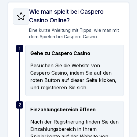
Wie man spielt bei Caspero
Casino Online?
Eine kurze Anleitung mit Tipps, wie man mit
dem Spielen bei Caspero Casino
Gehe zu Caspero Casino
Besuchen Sie die Website von
Caspero Casino, indem Sie auf den
roten Button auf dieser Seite klicken,
und registrieren Sie sich.
Einzahlungsbereich öffnen
Nach der Registrierung finden Sie den
Einzahlungsbereich in Ihrem
Spielerkonto auf der Website von