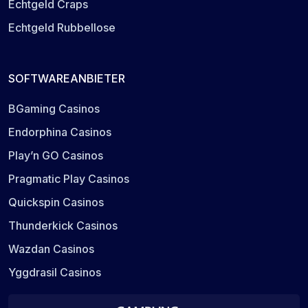
Echtgeld Craps
Echtgeld Rubbellose
SOFTWAREANBIETER
BGaming Casinos
Endorphina Casinos
Play’n GO Casinos
Pragmatic Play Casinos
Quickspin Casinos
Thunderkick Casinos
Wazdan Casinos
Yggdrasil Casinos