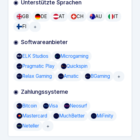
Unterstützte Sprachen
GB
DE
AT
CH
AU
IT
FI
Softwareanbieter
ELK Studios
Microgaming
Pragmatic Play
Quickspin
Relax Gaming
Amatic
BGaming
Zahlungssysteme
Bitcoin
Visa
Neosurf
Mastercard
MuchBetter
MiFinity
Neteller