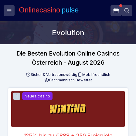
Evolution
Die Besten Evolution Online Casinos
Österreich - August 2026
Sicher & Vertrauenswürdig
Mobilfreundlich
Fachmännisch Bewertet
1
Neues casino
125% bis zu €888 + 250 Freispiele