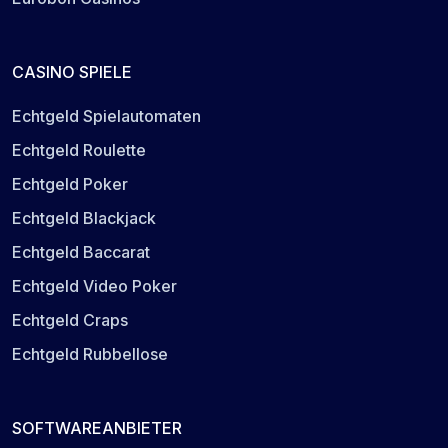
CASINO SPIELE
Echtgeld Spielautomaten
Echtgeld Roulette
Echtgeld Poker
Echtgeld Blackjack
Echtgeld Baccarat
Echtgeld Video Poker
Echtgeld Craps
Echtgeld Rubbellose
SOFTWAREANBIETER