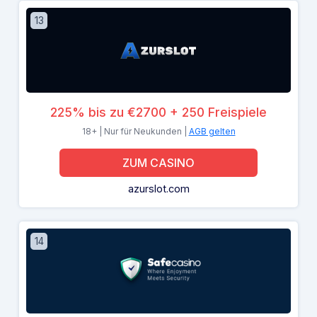
13
225% bis zu €2700 + 250 Freispiele
18+ | Nur für Neukunden |
AGB gelten
ZUM CASINO
azurslot.com
14