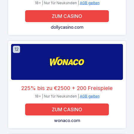
18+ | Nur für Neukunden |
AGB gelten
ZUM CASINO
dollycasino.com
12
225% bis zu €2500 + 200 Freispiele
18+ | Nur für Neukunden |
AGB gelten
ZUM CASINO
wonaco.com