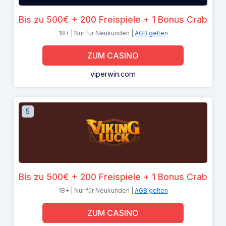
Bis zu 500€ + 200 Freispiele + 1 Bonus Crab
18+ | Nur für Neukunden |
AGB gelten
ZUM CASINO
viperwin.com
5
Bis zu 500€ + 200 Freispiele + 1 Bonus Crab
18+ | Nur für Neukunden |
AGB gelten
ZUM CASINO