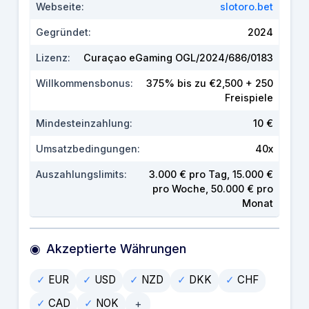
Webseite:
slotoro.bet
Gegründet:
2024
Lizenz:
Curaçao eGaming OGL/2024/686/0183
Willkommensbonus:
375% bis zu €2,500 + 250
Freispiele
Mindesteinzahlung:
10 €
Umsatzbedingungen:
40x
Auszahlungslimits:
3.000 € pro Tag, 15.000 €
pro Woche, 50.000 € pro
Monat
Akzeptierte Währungen
EUR
USD
NZD
DKK
CHF
CAD
NOK