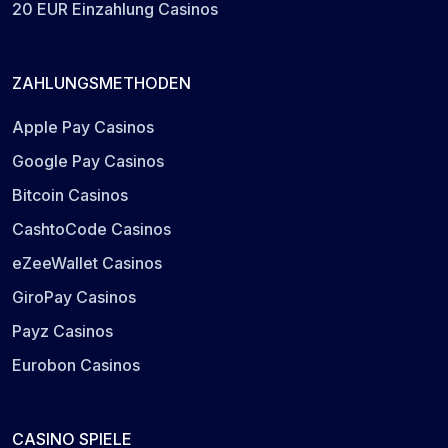
20 EUR Einzahlung Casinos
ZAHLUNGSMETHODEN
Apple Pay Casinos
Google Pay Casinos
Bitcoin Casinos
CashtoCode Casinos
eZeeWallet Casinos
GiroPay Casinos
Payz Casinos
Eurobon Casinos
CASINO SPIELE