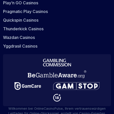
Play’n GO Casinos
Pragmatic Play Casinos
Quickspin Casinos
Thunderkick Casinos
Wazdan Casinos
Yggdrasil Casinos