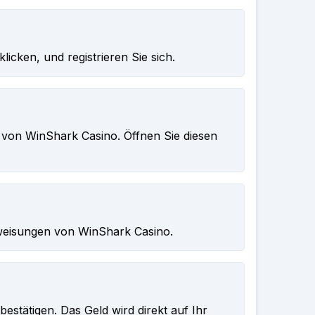
icken, und registrieren Sie sich.
e von WinShark Casino. Öffnen Sie diesen
weisungen von WinShark Casino.
tätigen. Das Geld wird direkt auf Ihr