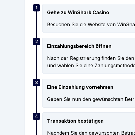
Gehe zu WinShark Casino
Besuchen Sie die Website von WinShark 
Einzahlungsbereich öffnen
Nach der Registrierung finden Sie den
und wählen Sie eine Zahlungsmethode
Eine Einzahlung vornehmen
Geben Sie nun den gewünschten Betra
Transaktion bestätigen
Nachdem Sie den gewünschten Betrag e