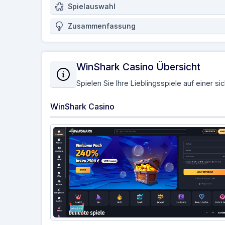
Spielauswahl
Zusammenfassung
WinShark Casino Übersicht
Spielen Sie Ihre Lieblingsspiele auf einer 
WinShark Casino