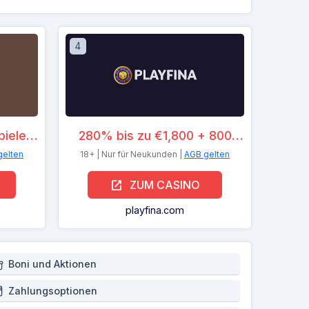
4
piele +
280% bis zu €1,800 + 800
Freispiele
gelten
18+ | Nur für Neukunden |
AGB gelten
ZUM CASINO
playfina.com
Boni und Aktionen
Zahlungsoptionen