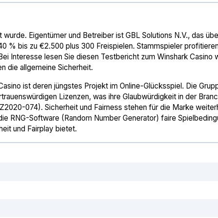
 wurde. Eigentümer und Betreiber ist GBL Solutions N.V., das übe
0 % bis zu €2.500 plus 300 Freispielen. Stammspieler profitier
Bei Interesse lesen Sie diesen Testbericht zum Winshark Casino we
 die allgemeine Sicherheit.
sino ist deren jüngstes Projekt im Online-Glücksspiel. Die Grupp
rtrauenswürdigen Lizenzen, was ihre Glaubwürdigkeit in der Branc
020-074). Sicherheit und Fairness stehen für die Marke weiterhin
rt die RNG-Software (Random Number Generator) faire Spielbeding
eit und Fairplay bietet.