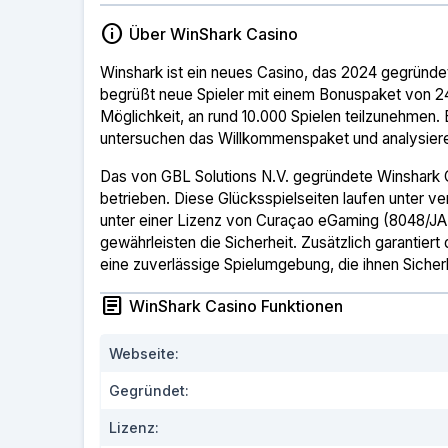
Über WinShark Casino
Winshark ist ein neues Casino, das 2024 gegründet
begrüßt neue Spieler mit einem Bonuspaket von 24
Möglichkeit, an rund 10.000 Spielen teilzunehmen. 
untersuchen das Willkommenspaket und analysieren
Das von GBL Solutions N.V. gegründete Winshark Ca
betrieben. Diese Glücksspielseiten laufen unter ve
unter einer Lizenz von Curaçao eGaming (8048/JAZ2
gewährleisten die Sicherheit. Zusätzlich garantie
eine zuverlässige Spielumgebung, die ihnen Sicherh
WinShark Casino Funktionen
Webseite:
Gegründet:
Lizenz: