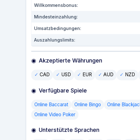
Willkommensbonus:
Mindesteinzahlung:
Umsatzbedingungen:
Auszahlungslimits:
Akzeptierte Währungen
CAD
USD
EUR
AUD
NZD
Verfügbare Spiele
Online Baccarat
Online Bingo
Online Blackjac
Online Video Poker
Unterstützte Sprachen