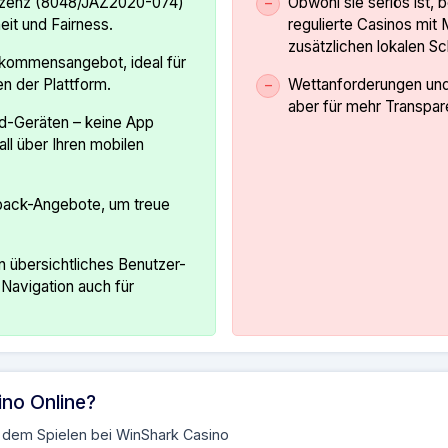
Lizenz (8048/JAZ2020-074)
Obwohl sie seriös ist,
eit und Fairness.
regulierte Casinos mit
zusätzlichen lokalen Sc
llkommensangebot, ideal für
n der Plattform.
Wettanforderungen und
aber für mehr Transpar
id-Geräten – keine App
all über Ihren mobilen
hback-Angebote, um treue
n übersichtliches Benutzer-
Navigation auch für
ino Online?
t dem Spielen bei WinShark Casino