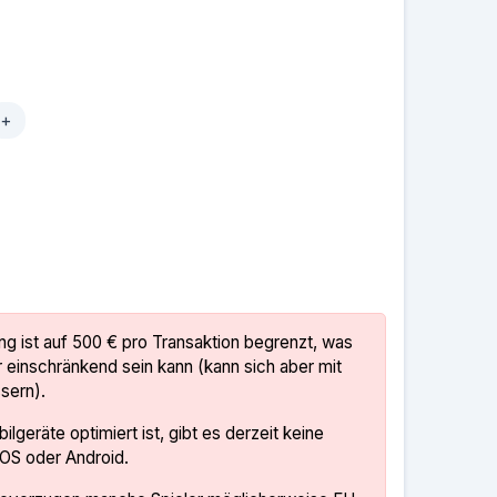
g ist auf 500 € pro Transaktion begrenzt, was
r einschränkend sein kann (kann sich aber mit
sern).
lgeräte optimiert ist, gibt es derzeit keine
iOS oder Android.