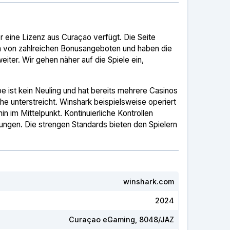
r eine Lizenz aus Curaçao verfügt. Die Seite
en von zahlreichen Bonusangeboten und haben die
iter. Wir gehen näher auf die Spiele ein,
e ist kein Neuling und hat bereits mehrere Casinos
he unterstreicht. Winshark beispielsweise operiert
 im Mittelpunkt. Kontinuierliche Kontrollen
ungen. Die strengen Standards bieten den Spielern
winshark.com
2024
Curaçao eGaming, 8048/JAZ