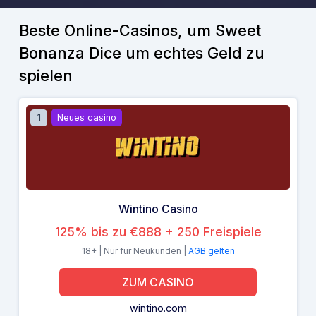
Beste Online-Casinos, um Sweet
Bonanza Dice um echtes Geld zu
spielen
1
Neues casino
Wintino Casino
125% bis zu €888 + 250 Freispiele
18+ | Nur für Neukunden |
AGB gelten
ZUM CASINO
wintino.com