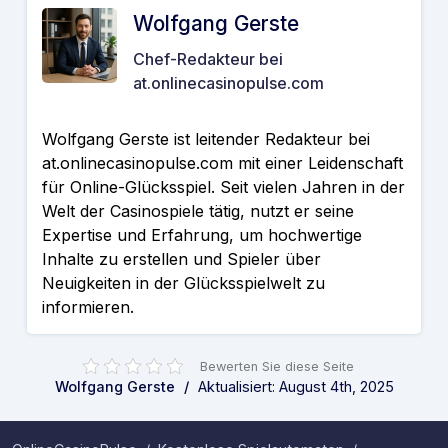
Wolfgang Gerste
Chef-Redakteur bei
at.onlinecasinopulse.com
Wolfgang Gerste ist leitender Redakteur bei
at.onlinecasinopulse.com mit einer Leidenschaft
für Online-Glücksspiel. Seit vielen Jahren in der
Welt der Casinospiele tätig, nutzt er seine
Expertise und Erfahrung, um hochwertige
Inhalte zu erstellen und Spieler über
Neuigkeiten in der Glücksspielwelt zu
informieren.
Bewerten Sie diese Seite
Wolfgang Gerste
Aktualisiert: August 4th, 2025