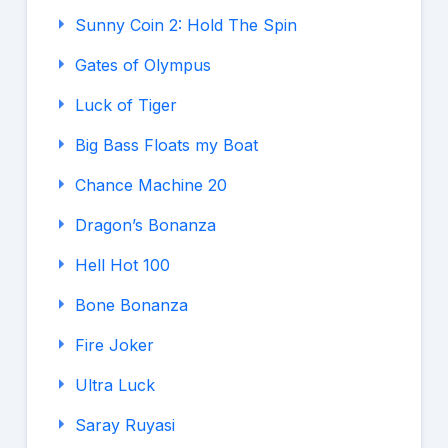
Sunny Coin 2: Hold The Spin
Gates of Olympus
Luck of Tiger
Big Bass Floats my Boat
Chance Machine 20
Dragon’s Bonanza
Hell Hot 100
Bone Bonanza
Fire Joker
Ultra Luck
Saray Ruyasi