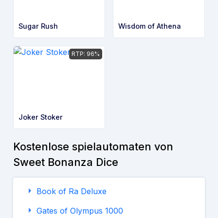
Sugar Rush
Wisdom of Athena
RTP: 96%
Joker Stoker
Kostenlose spielautomaten von
Sweet Bonanza Dice
Book of Ra Deluxe
Gates of Olympus 1000