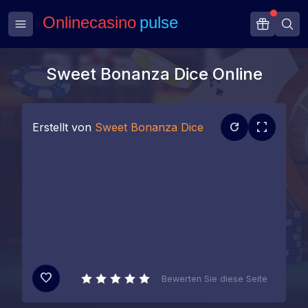
Sweet Bonanza Dice Online
Erstellt von
Sweet Bonanza Dice
Kostenlos
Bewerten Sie diese Seite
spielen