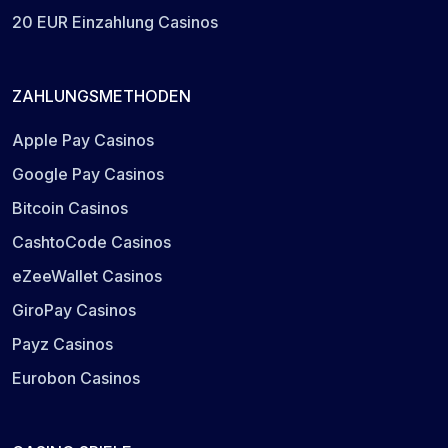
20 EUR Einzahlung Casinos
ZAHLUNGSMETHODEN
Apple Pay Casinos
Google Pay Casinos
Bitcoin Casinos
CashtoCode Casinos
eZeeWallet Casinos
GiroPay Casinos
Payz Casinos
Eurobon Casinos