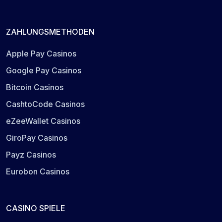
ZAHLUNGSMETHODEN
Apple Pay Casinos
Google Pay Casinos
Bitcoin Casinos
CashtoCode Casinos
eZeeWallet Casinos
GiroPay Casinos
Payz Casinos
Eurobon Casinos
CASINO SPIELE