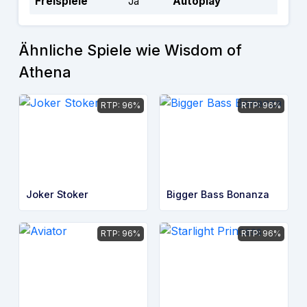
Freispiele
Ja
Autoplay
J
Ähnliche Spiele wie Wisdom of
Athena
RTP: 96%
RTP: 96%
Joker Stoker
Bigger Bass Bonanza
RTP: 96%
RTP: 96%