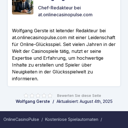
Chef-Redakteur bei
at.onlinecasinopulse.com
Wolfgang Gerste ist leitender Redakteur bei
at.onlinecasinopulse.com mit einer Leidenschaft
für Online-Glücksspiel. Seit vielen Jahren in der
Welt der Casinospiele tätig, nutzt er seine
Expertise und Erfahrung, um hochwertige
Inhalte zu erstellen und Spieler über
Neuigkeiten in der Glücksspielwelt zu
informieren.
Bewerten Sie diese Seite
Wolfgang Gerste
Aktualisiert: August 4th, 2025
OnlineCasinoPulse
Kostenlose Spielautomaten